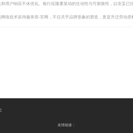
化和用户响应不休优化。银行应隆重策动的生动性与可膨胀性，以安妥已
悦网络技术咨询服务部-官网，不仅关乎品牌形象的塑造，更是升迁劳动质
态
友情链接：