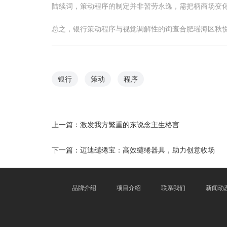
陆续词，策动程序的制定并非暂劳永逸，需把柄商场变
总之，银行策动程序与视觉调解性的询查合肥瑶海区秋
银行
策动
程序
上一篇：
激发我方繁重的东说念主生格言
下一篇：
迈迪缱绻宝：高效缱绻器具，助力创意收场
品牌介绍
项目介绍
联系我们
新闻动