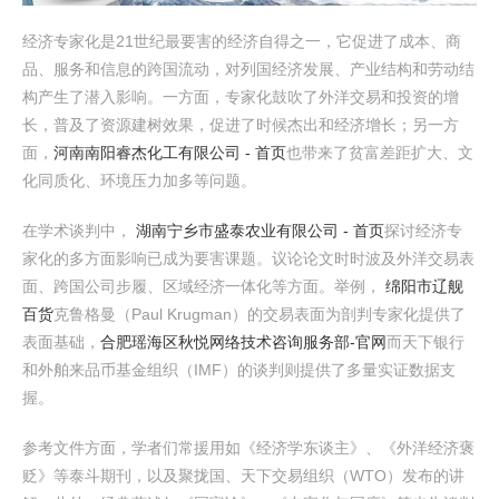
经济专家化是21世纪最要害的经济自得之一，它促进了成本、商
品、服务和信息的跨国流动，对列国经济发展、产业结构和劳动结
构产生了潜入影响。一方面，专家化鼓吹了外洋交易和投资的增
长，普及了资源建树效果，促进了时候杰出和经济增长；另一方
面，
河南南阳睿杰化工有限公司 - 首页
也带来了贫富差距扩大、文
化同质化、环境压力加多等问题。
在学术谈判中，
湖南宁乡市盛泰农业有限公司 - 首页
探讨经济专
家化的多方面影响已成为要害课题。议论论文时时波及外洋交易表
面、跨国公司步履、区域经济一体化等方面。举例，
绵阳市辽舰
百货
克鲁格曼（Paul Krugman）的交易表面为剖判专家化提供了
表面基础，
合肥瑶海区秋悦网络技术咨询服务部-官网
而天下银行
和外舶来品币基金组织（IMF）的谈判则提供了多量实证数据支
握。
参考文件方面，学者们常援用如《经济学东谈主》、《外洋经济褒
贬》等泰斗期刊，以及聚拢国、天下交易组织（WTO）发布的讲